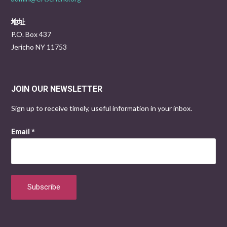
地址
P.O. Box 437
Jericho NY 11753
JOIN OUR NEWSLETTER
Sign up to receive timely, useful information in your inbox.
Email
*